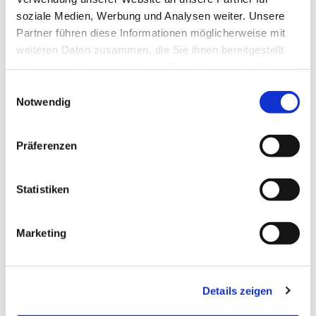
soziale Medien, Werbung und Analysen weiter. Unsere
Partner führen diese Informationen möglicherweise mit
weiteren Daten zusammen, die Sie ihnen bereitgestellt
haben oder die sie im Rahmen Ihrer Nutzung der Dienste
gesammelt haben.
Einwilligungsauswahl
Notwendig
Präferenzen
Statistiken
Marketing
Und Erwachsene?
Gelegentlich möchten auch Erwachsene konfirmiert
werden.
Details zeigen
Die Konfirmation von Erwachsenen wird beliebter.