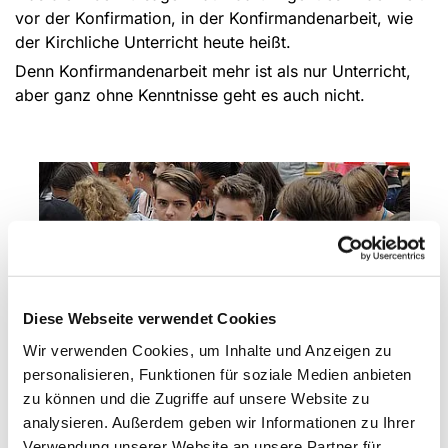
vor der Konfirmation, in der Konfirmandenarbeit, wie
der Kirchliche Unterricht heute heißt.
Denn Konfirmandenarbeit mehr ist als nur Unterricht,
aber ganz ohne Kenntnisse geht es auch nicht.
Diese Webseite verwendet Cookies
Der Weg in unserer Gemeinde
Wir verwenden Cookies, um Inhalte und Anzeigen zu
Abwechslungsreich und aufschlussreich - einfach
personalisieren, Funktionen für soziale Medien anbieten
interessant finden die meisten Jugendlichen und auch
zu können und die Zugriffe auf unsere Website zu
die, die ihn vorbereiten, den Weg zur Konfirmation in
analysieren. Außerdem geben wir Informationen zu Ihrer
unserer Gemeinde.
Hier erfährst du mehr
.
Verwendung unserer Website an unsere Partner für