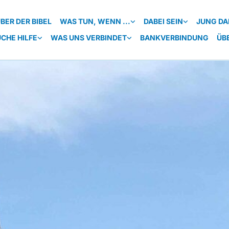
BER DER BIBEL
WAS TUN, WENN ...
DABEI SEIN
JUNG DA
UCHE HILFE
WAS UNS VERBINDET
BANKVERBINDUNG
ÜB