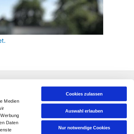
t.
Cookies zulassen
le Medien
ir
Auswahl erlauben
, Werbung
ren Daten
Nur notwendige Cookies
ienste