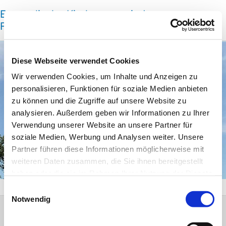
Evangelische Kirchengemeinde
Friedrichsdorf
Diese Webseite verwendet Cookies
Wir verwenden Cookies, um Inhalte und Anzeigen zu
personalisieren, Funktionen für soziale Medien anbieten
zu können und die Zugriffe auf unsere Website zu
analysieren. Außerdem geben wir Informationen zu Ihrer
Verwendung unserer Website an unsere Partner für
soziale Medien, Werbung und Analysen weiter. Unsere
Evangelische Kirchengemeinde
Partner führen diese Informationen möglicherweise mit
Friedrichsdorf
weiteren Daten zusammen, die Sie ihnen bereitgestellt
haben oder die sie im Rahmen Ihrer Nutzung der Dienste
gesammelt haben.
Einwilligungsauswahl
Notwendig
Evangelische Kirchengemeinde Friedrichsdorf