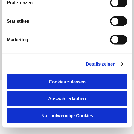
| Isselhorster Kirchplatz 13 | 33334 Gütersloh
Präferenzen
05241 688522
GT-KG-Friedrichsdorf@kk-ekvw.de
Statistiken
Marketing
Details zeigen
Cookies zulassen
Impressum
Datenschutzerklärung
ChurchDesk-
Login
Auswahl erlauben
Nur notwendige Cookies