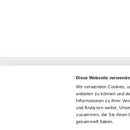
Evangelische Kirchengemeinde Friedrichsdorf
0524
Diese Webseite verwende
GT-KG-Friedric
Wir verwenden Cookies, um
anbieten zu können und di
Informationen zu Ihrer Ve
und Analysen weiter. Unse
zusammen, die Sie ihnen b
gesammelt haben.