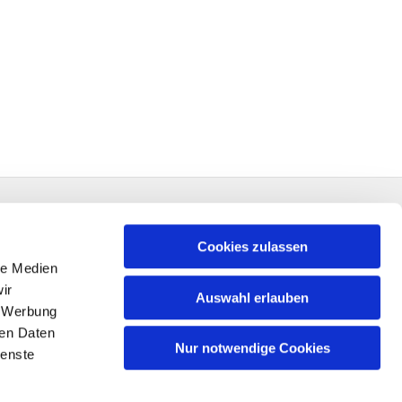
Cookies zulassen
le Medien
ir
Auswahl erlauben
, Werbung
ren Daten
Nur notwendige Cookies
ienste
n