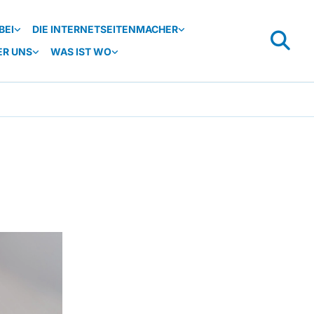
BEI
DIE INTERNETSEITENMACHER
ER UNS
WAS IST WO