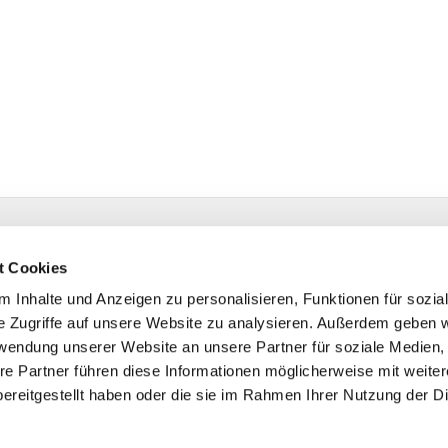
 | Isselhorster Kirchplatz 13 | 33334 Gütersloh
1 688522
t Cookies
hsdorf@kk-ekvw.de
 Inhalte und Anzeigen zu personalisieren, Funktionen für sozia
e Zugriffe auf unsere Website zu analysieren. Außerdem geben w
rwendung unserer Website an unsere Partner für soziale Medien
re Partner führen diese Informationen möglicherweise mit weite
ereitgestellt haben oder die sie im Rahmen Ihrer Nutzung der D
Impressum
Datenschutzerklärung
ChurchDesk-Logi