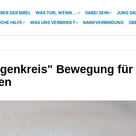
BER DER BIBEL
WAS TUN, WENN ...
DABEI SEIN
JUNG DA
UCHE HILFE
WAS UNS VERBINDET
BANKVERBINDUNG
ÜB
genkreis" Bewegung für
en