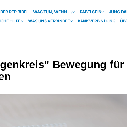
BER DER BIBEL
WAS TUN, WENN ...
DABEI SEIN
JUNG DA
UCHE HILFE
WAS UNS VERBINDET
BANKVERBINDUNG
ÜB
genkreis" Bewegung für
en