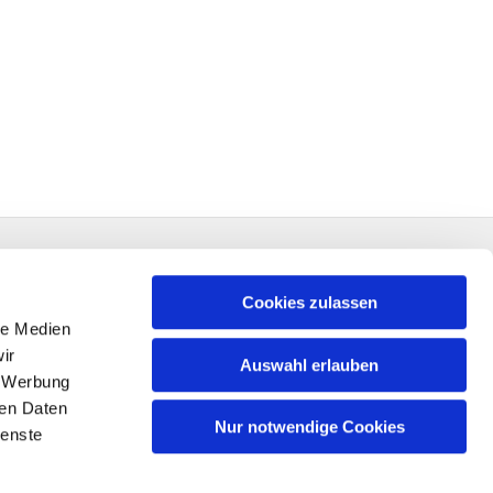
Cookies zulassen
le Medien
ir
Auswahl erlauben
, Werbung
ren Daten
Nur notwendige Cookies
ienste
n