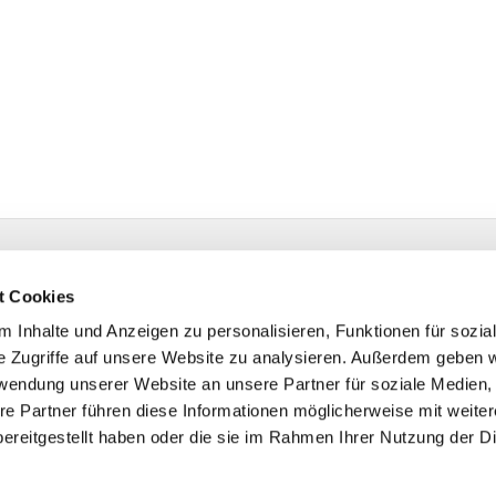
 | Isselhorster Kirchplatz 13 | 33334 Gütersloh
1 688522
t Cookies
hsdorf@kk-ekvw.de
 Inhalte und Anzeigen zu personalisieren, Funktionen für sozia
e Zugriffe auf unsere Website zu analysieren. Außerdem geben w
rwendung unserer Website an unsere Partner für soziale Medien
re Partner führen diese Informationen möglicherweise mit weite
ereitgestellt haben oder die sie im Rahmen Ihrer Nutzung der D
Impressum
Datenschutzerklärung
ChurchDesk-Logi