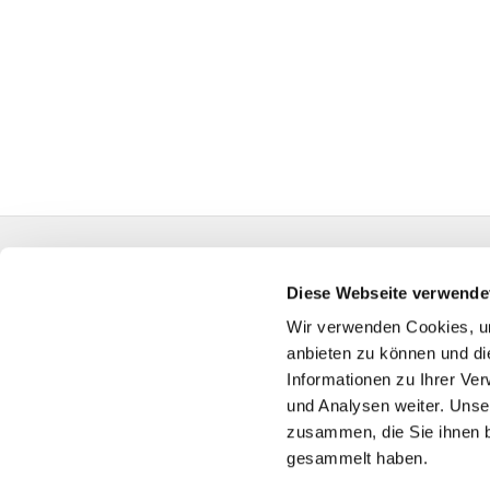
Evangelische Kirchengemeinde Friedrichsdorf
0524
Diese Webseite verwende
GT-KG-Friedric
Wir verwenden Cookies, um
anbieten zu können und di
Informationen zu Ihrer Ve
und Analysen weiter. Unse
zusammen, die Sie ihnen b
gesammelt haben.