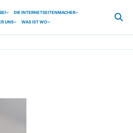
BEI
DIE INTERNETSEITENMACHER
ER UNS
WAS IST WO