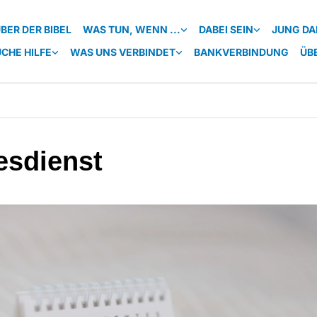
BER DER BIBEL
WAS TUN, WENN ...
DABEI SEIN
JUNG DA
UCHE HILFE
WAS UNS VERBINDET
BANKVERBINDUNG
ÜB
esdienst