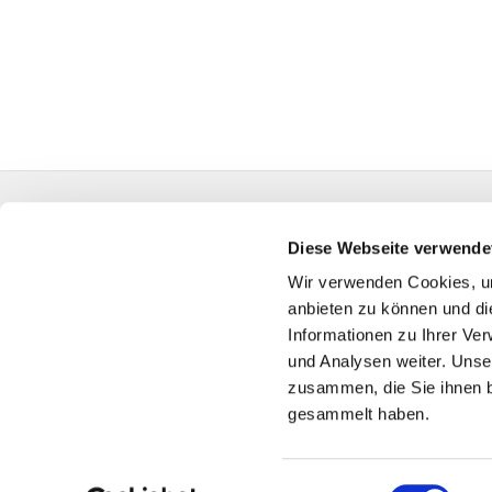
Evangelische Kirchengemeinde Friedrichsdorf
0524
Diese Webseite verwende
GT-KG-Friedric
Wir verwenden Cookies, um
anbieten zu können und di
Informationen zu Ihrer Ve
und Analysen weiter. Unse
zusammen, die Sie ihnen b
gesammelt haben.
Einwilligungsauswahl