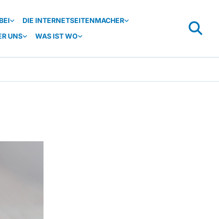
BEI
DIE INTERNETSEITENMACHER
ER UNS
WAS IST WO