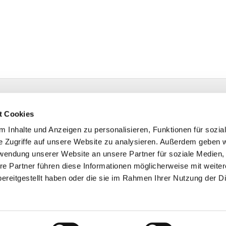
 | Isselhorster Kirchplatz 13 | 33334 Gütersloh
1 688522
t Cookies
hsdorf@kk-ekvw.de
 Inhalte und Anzeigen zu personalisieren, Funktionen für sozia
e Zugriffe auf unsere Website zu analysieren. Außerdem geben w
rwendung unserer Website an unsere Partner für soziale Medien
re Partner führen diese Informationen möglicherweise mit weite
ereitgestellt haben oder die sie im Rahmen Ihrer Nutzung der D
Impressum
Datenschutzerklärung
ChurchDesk-Logi