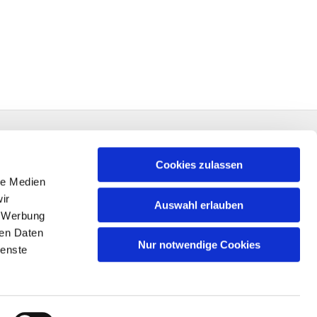
Cookies zulassen
le Medien
ir
Auswahl erlauben
, Werbung
ren Daten
Nur notwendige Cookies
ienste
n