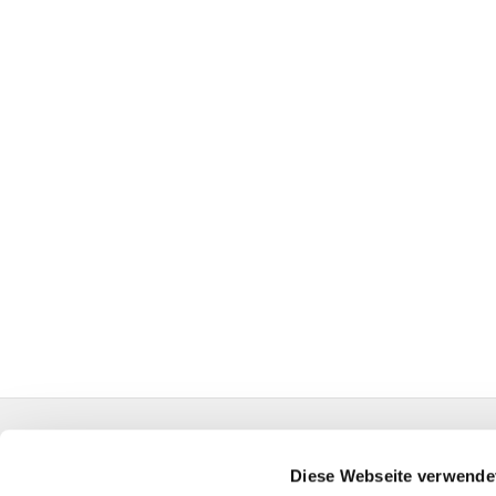
Evangelische Kirchengemeinde Friedrichsdorf
0524
Diese Webseite verwende