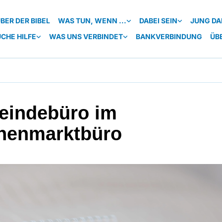
BER DER BIBEL
WAS TUN, WENN ...
DABEI SEIN
JUNG DA
UCHE HILFE
WAS UNS VERBINDET
BANKVERBINDUNG
ÜB
indebüro im
henmarktbüro