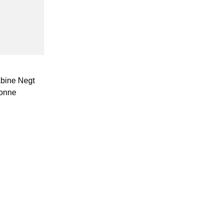
abine Negt
vonne