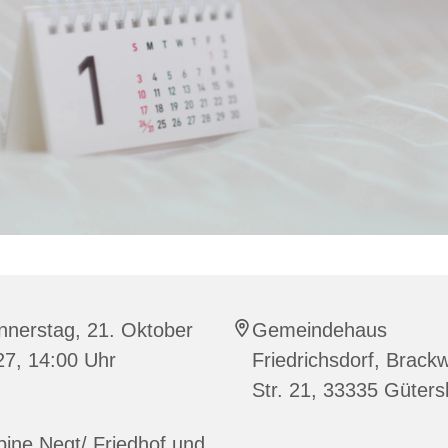
nnerstag, 21. Oktober
Gemeindehaus
27, 14:00 Uhr
Friedrichsdorf, Brack
Str. 21, 33335 Güters
ine Negt/ Friedhof und