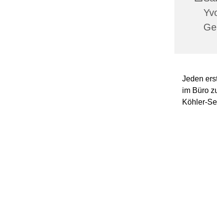
Yvo
Ge
Jeden ers
im Büro z
Köhler-Se