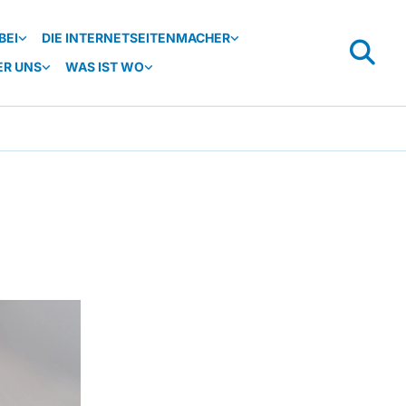
BEI
DIE INTERNETSEITENMACHER
ER UNS
WAS IST WO