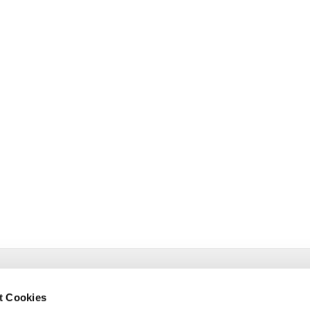
 | Isselhorster Kirchplatz 13 | 33334 Gütersloh
1 688522
t Cookies