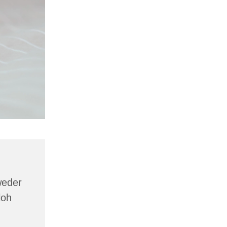
weder
loh