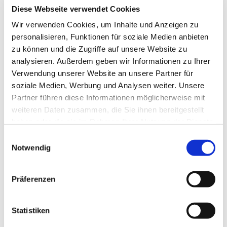
Verfügung, alle anderen Donnerstage das
Diese Webseite verwendet Cookies
Gemeindebüro/ Yvonne Köhler-Seidel. Außer in den
Wir verwenden Cookies, um Inhalte und Anzeigen zu
Ferien!
personalisieren, Funktionen für soziale Medien anbieten
zu können und die Zugriffe auf unsere Website zu
analysieren. Außerdem geben wir Informationen zu Ihrer
Verwendung unserer Website an unsere Partner für
soziale Medien, Werbung und Analysen weiter. Unsere
Partner führen diese Informationen möglicherweise mit
weiteren Daten zusammen, die Sie ihnen bereitgestellt
haben oder die sie im Rahmen Ihrer Nutzung der Dienste
gesammelt haben.
Einwilligungsauswahl
Notwendig
Präferenzen
Statistiken