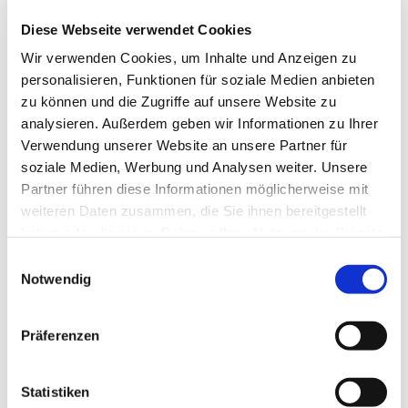
Friedhofsabteilung/ Sabine Negt im Büro zur
Diese Webseite verwendet Cookies
Verfügung, alle anderen Donnerstage das
Wir verwenden Cookies, um Inhalte und Anzeigen zu
Gemeindebüro/ Yvonne Köhler-Seidel. Außer in den
personalisieren, Funktionen für soziale Medien anbieten
Ferien!
zu können und die Zugriffe auf unsere Website zu
analysieren. Außerdem geben wir Informationen zu Ihrer
Verwendung unserer Website an unsere Partner für
soziale Medien, Werbung und Analysen weiter. Unsere
Partner führen diese Informationen möglicherweise mit
weiteren Daten zusammen, die Sie ihnen bereitgestellt
haben oder die sie im Rahmen Ihrer Nutzung der Dienste
gesammelt haben.
Einwilligungsauswahl
Notwendig
Präferenzen
Statistiken